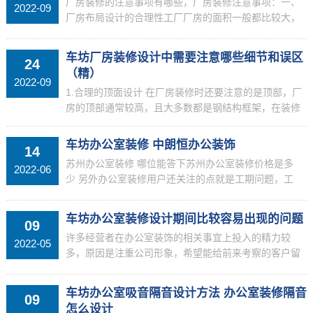
厂房装修的注意事项有哪些，厂房装修注意事项：一、
2022-09
厂房布局设计的合理性工厂厂房的面积一般都比较大，
在对功能区进行设计布局时，消防通道、通风等的设计
非常重要，因为要保证厂房的生产环境良好的通风必不
车坊厂房装修设计中需要注意哪些细节和误区
24
可少，因...
（精）
2022-09
1.合理的顶面设计 在厂房装修时还要注意的是顶部，厂
房的顶部通常较高，且大多数都是钢结构框架，在装修
设计顶部时先要设计消防、通风、及中央空调的合理安
排，因为这些都是厂房装修中必要的硬件设施，尤其
车坊办公室装修 中朗恒办公装饰
14
是...
苏州办公室装修 哪位能答下苏州办公室装修价格是多
2022-06
少 另外办公室装修用户还关注的点就是工期问题，工
期要尽量的短，尽快的投入运转，不然多公司就增加的
房租成本，少赚钱，还有就是问题，消防工期不仅要短
车坊办公室装修设计期间比较容易出现的问题
09
而且要一...
许多经营者在办公室装饰的相关事宜上投入的精力较
2022-05
多，原因是注重公司形象，希望能给前来考察的客户留
下深刻印象。价格合理的办公室装饰自然能激发客户的
探究爱好，究竟谁也不希望拿到的价格远超出行业标
车坊办公室吸音隔音设计方法 办公室装修隔音
09
准，使得本钱...
怎么设计