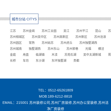
城市分站 CITYS
江苏
苏州金阊
苏州工业园
吴江
苏州平江
昆山
苏
苏州相城区
苏州吴中区
苏州高新区
苏州新区
苏州沧浪
苏州园区
常熟
苏州姑苏
苏州虎丘
苏州独墅湖西
苏州城南
独墅湖西
苏州东山
苏州郭巷
光福
横泾
金庭
甪直
临湖镇
木渎
苏苑石湖
吴中太湖新城
胥
长桥
车坊
东沙湖
东环独墅湖
贵都
TEL：0512-65261809
MOB:189-6212-8818
EMAIL：215001 苏州装修公司,苏州厂房装修,苏州办公室装修,苏州洁
净厂房装修