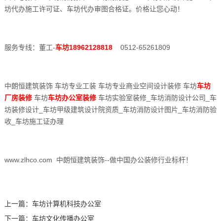
坊代办施工许可证、车坊代办审图合格证。价格让您心动！
服务专线：董工-
车坊18962128818
0512-65261809
中朗恒建筑装饰 车坊专业工装 车坊专业商业空间设计装修 车坊
车坊
厂房装修
车坊
车坊办公室装修
车坊实验室装修_车坊消防设计公司_车
坊装修设计_车坊甲级建筑设计院资质_车坊消防设计图片_车坊消防验
收_车坊施工证办理
www.zlhco.com 中朗恒建筑装饰--做中国办公装修行业标杆！
上一篇：
车坊计算机科技办公室
下一篇：
车坊文化传播办公室